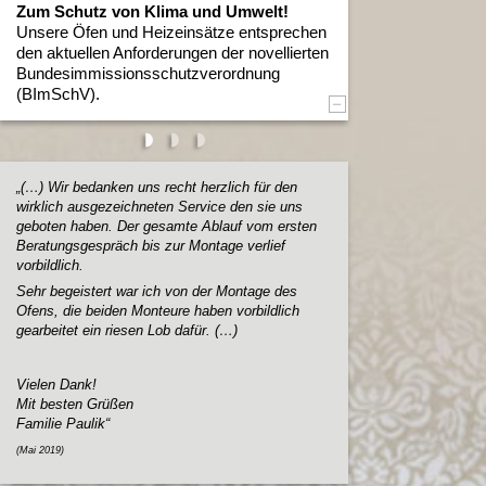
Zum Schutz von Klima und Umwelt!
Unsere Öfen und Heizeinsätze entsprechen
den aktuellen Anforderungen der novellierten
Bundesimmissionsschutzverordnung
(BImSchV).
„(…) Wir bedanken uns recht herzlich für den
„Hallo Herr Röck,
wirklich ausgezeichneten Service den sie uns
(…) ich wollte Ihn
geboten haben. Der gesamte Ablauf vom ersten
happy wir mit unse
Beratungsgespräch bis zur Montage verlief
Vielen Dank nochma
vorbildlich.
reibungslose Ausfü
Sehr begeistert war ich von der Montage des
gerne und mit abso
Ofens, die beiden Monteure haben vorbildlich
empfehlen!
gearbeitet ein riesen Lob dafür. (…)
Viele Grüße
Vielen Dank!
Familie Wendnagel
Mit besten Grüßen
(März 2018)
Familie Paulik“
(Mai 2019)