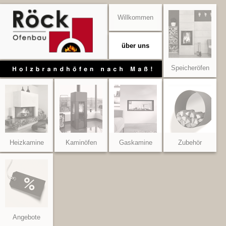
Willkommen
über uns
Speicheröfen
Heizkamine
Kaminöfen
Gaskamine
Zubehör
Angebote