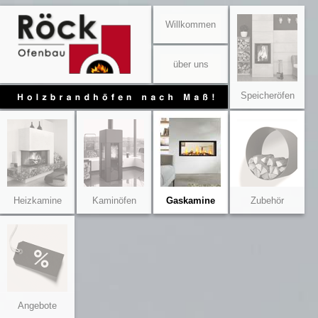
Willkommen
über uns
Speicheröfen
Heizkamine
Kaminöfen
Gaskamine
Zubehör
Angebote