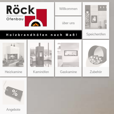
Willkommen
über uns
Speicheröfen
Heizkamine
Kaminöfen
Gaskamine
Zubehör
Angebote