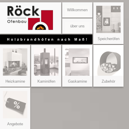
Willkommen
über uns
Speicheröfen
Heizkamine
Kaminöfen
Gaskamine
Zubehör
Angebote