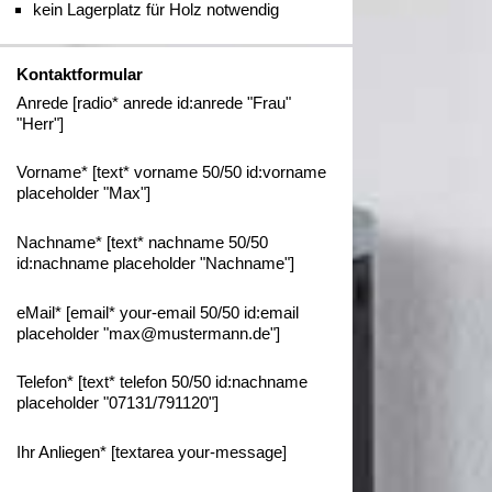
kein Lagerplatz für Holz notwendig
Kontaktformular
Anrede [radio* anrede id:anrede "Frau"
"Herr"]
Vorname* [text* vorname 50/50 id:vorname
placeholder "Max"]
Nachname* [text* nachname 50/50
id:nachname placeholder "Nachname"]
eMail* [email* your-email 50/50 id:email
placeholder "max@mustermann.de"]
Telefon* [text* telefon 50/50 id:nachname
placeholder "07131/791120"]
Ihr Anliegen* [textarea your-message]